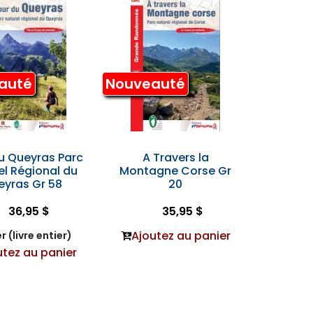
auté
Nouveauté
u Queyras Parc
A Travers la
el Régional du
Montagne Corse Gr
eyras Gr 58
20
36,95 $
35,95 $
Ajoutez au panier
r (livre entier)
utez au panier