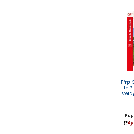
Ffrp 
le P
Velay
Papi
Aj