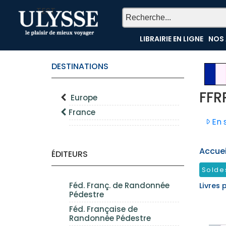
TEST
LIBRAIRIE EN LIGNE
NOS 
DESTINATIONS
FFR
Europe
France
En s
Accueil
ÉDITEURS
Solde
Féd. Franç. de Randonnée
Livres 
Pédestre
Féd. Française de
Randonnée Pédestre