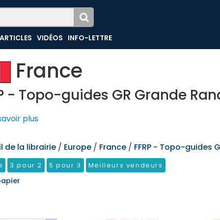
ARTICLES
VIDÉOS
INFO-LETTRE
France
P - Topo-guides GR Grande Ra
avoir plus
 de la librairie
/
Europe
/
France
/
FFRP - Topo-guides 
s
3 pour 2
5 pour 3
Meilleurs vendeurs
papier