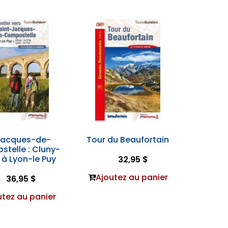
Jacques-de-
Tour du Beaufortain
telle : Cluny-
y à Lyon-le Puy
32,95 $
Ajoutez au panier
36,95 $
utez au panier