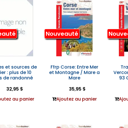
eauté
Nouveauté
Nouve
s et sources de
Ffrp Corse: Entre Mer
Tr
lier : plus de 10
et Montagne / Mare a
Vercor
rs de randonné
Mare
93 
32,95 $
35,95 $
outez au panier
Ajoutez au panier
Ajo