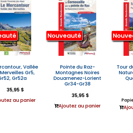
eauté
Nouveauté
Nouve
rcantour, Vallée
Pointe du Raz-
Tour d
Merveilles Gr5,
Montagnes Noires
Natur
Gr52, Gr52a
Douarnenez-Lorient
Qu
Gr34-Gr38
35,95 $
35,95 $
outez au panier
Papie
Ajoutez au panier
Ajo