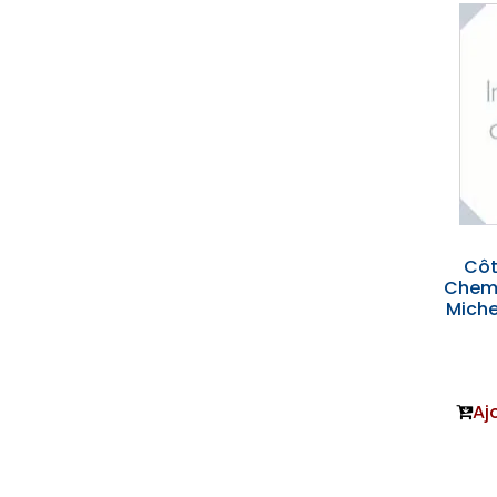
Côt
Chemi
Miche
Aj