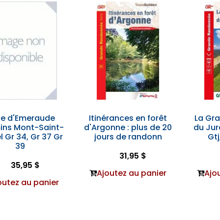
e d'Emeraude
Itinérances en forêt
La Gr
ns Mont-Saint-
d'Argonne : plus de 20
du Jura
l Gr 34, Gr 37 Gr
jours de randonn
Gtj
39
31,95 $
35,95 $
Ajoutez au panier
Ajo
outez au panier