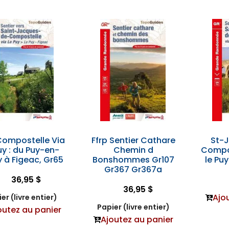
Compostelle Via
Ffrp Sentier Cathare
St-
uy : du Puy-en-
Chemin d
Compos
 à Figeac, Gr65
Bonshommes Gr107
le Pu
Gr367 Gr367a
36,95 $
36,95 $
Ajo
er (livre entier)
Papier (livre entier)
outez au panier
Ajoutez au panier