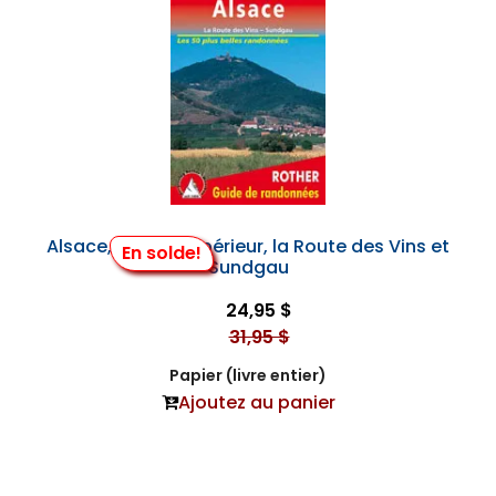
Alsace, le Rhin Supérieur, la Route des Vins et
En solde!
Sundgau
24,95 $
31,95 $
Papier (livre entier)
Ajoutez au panier