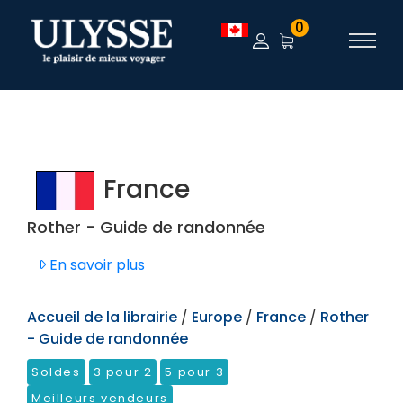
TEST
0
France
Rother - Guide de randonnée
En savoir plus
Accueil de la librairie
/
Europe
/
France
/
Rother
- Guide de randonnée
Soldes
3 pour 2
5 pour 3
Meilleurs vendeurs