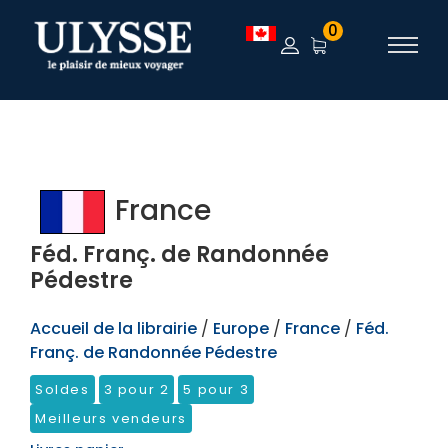
TEST
0
France
Féd. Franç. de Randonnée
Pédestre
Accueil de la librairie
/
Europe
/
France
/
Féd.
Franç. de Randonnée Pédestre
Soldes
3 pour 2
5 pour 3
Meilleurs vendeurs