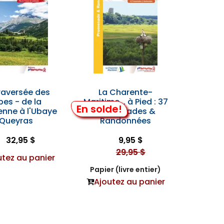
raversée des
La Charente-
pes - de la
Maritime... à Pied : 37
En solde!
enne à l'Ubaye
Promenades &
Queyras
Randonnées
32,95 $
9,95 $
29,95 $
utez au panier
Papier (livre entier)
Ajoutez au panier