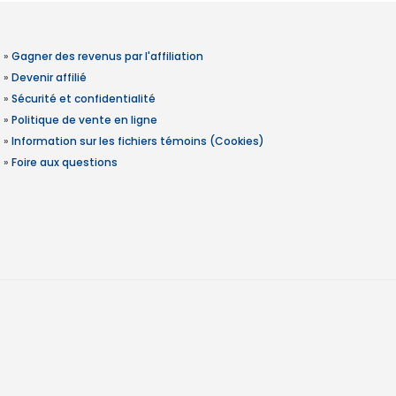
»
Gagner des revenus par l'affiliation
»
Devenir affilié
»
Sécurité et confidentialité
»
Politique de vente en ligne
»
Information sur les fichiers témoins (Cookies)
»
Foire aux questions