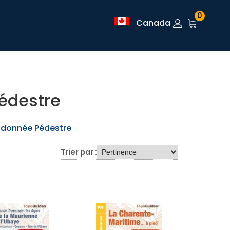
0
Canada
édestre
ndonnée Pédestre
Trier par :