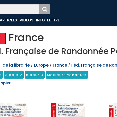
ARTICLES
VIDÉOS
INFO-LETTRE
France
. Française de Randonnée P
 de la librairie
/
Europe
/
France
/
Féd. Française de Ra
s
3 pour 2
5 pour 3
Meilleurs vendeurs
papier