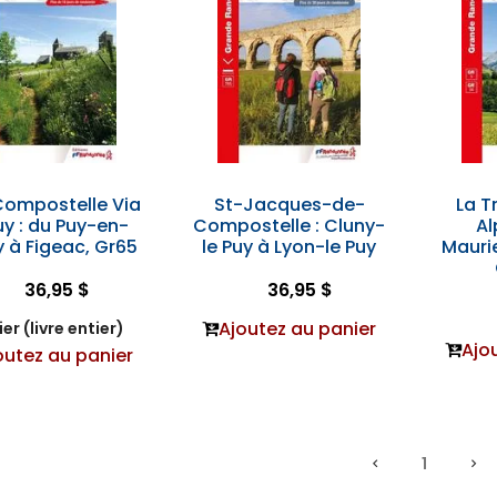
Compostelle Via
St-Jacques-de-
La T
uy : du Puy-en-
Compostelle : Cluny-
Al
 à Figeac, Gr65
le Puy à Lyon-le Puy
Mauri
36,95 $
36,95 $
Ajoutez au panier
er (livre entier)
Ajo
outez au panier
1