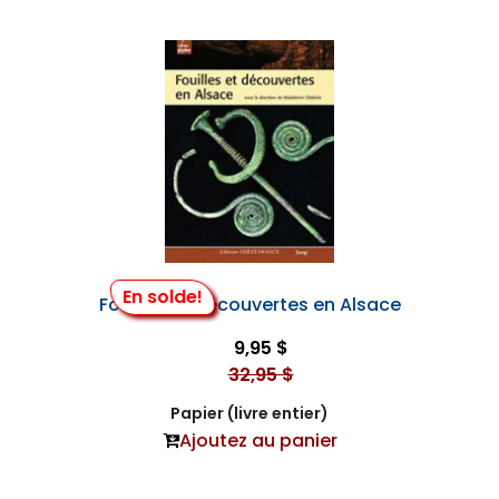
En solde!
Fouilles et Découvertes en Alsace
9,95 $
32,95 $
Papier (livre entier)
Ajoutez au panier