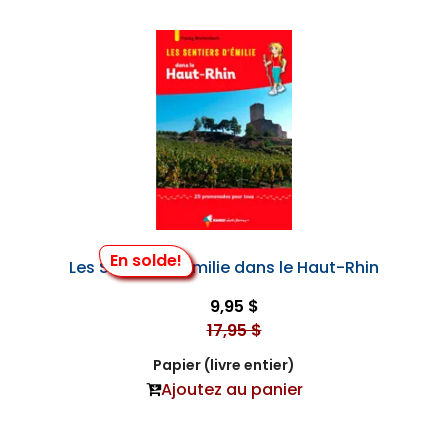
En solde!
Les Sentiers d'Emilie dans le Haut-Rhin
9,95 $
17,95 $
Papier (livre entier)
Ajoutez au panier