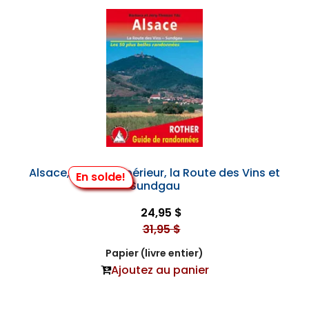
Alsace, le Rhin Supérieur, la Route des Vins et
En solde!
Sundgau
24,95 $
31,95 $
Papier (livre entier)
Ajoutez au panier