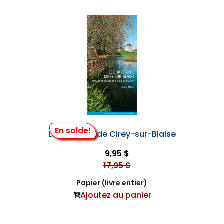
En solde!
Le Château de Cirey-sur-Blaise
9,95 $
17,95 $
Papier (livre entier)
Ajoutez au panier