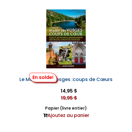
En solde!
Le Massif des Vosges :coups de Cœurs
14,95 $
19,95 $
Papier (livre entier)
Ajoutez au panier