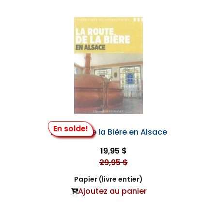
En solde!
La Route de la Bière en Alsace
19,95 $
29,95 $
Papier (livre entier)
Ajoutez au panier