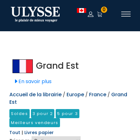
TEST
0
Grand Est
En savoir plus
Accueil de la librairie
/
Europe
/
France
/
Grand
Est
Soldes
3 pour 2
5 pour 3
Meilleurs vendeurs
Tout
|
Livres papier