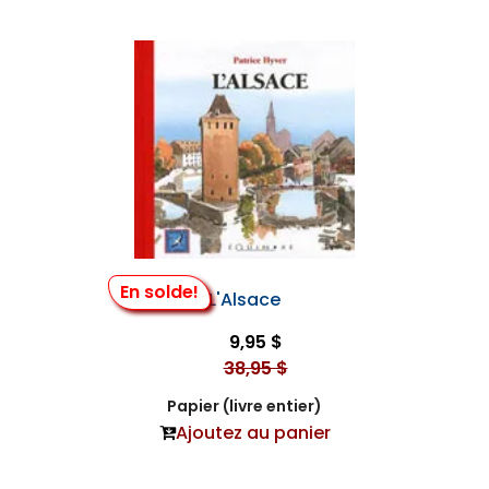
En solde!
L'Alsace
9,95 $
38,95 $
Papier (livre entier)
Ajoutez au panier