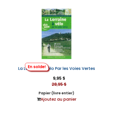
En solde!
La Lorraine à Vélo Par les Voies Vertes
9,95 $
28,95 $
Papier (livre entier)
Ajoutez au panier