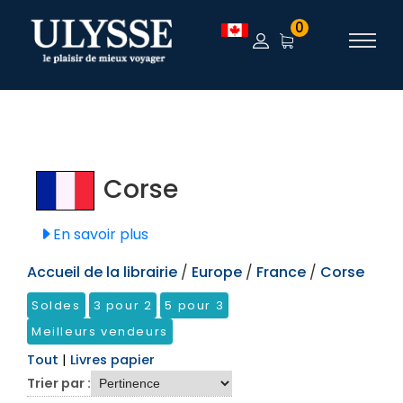
TEST
0
Corse
En savoir plus
Accueil de la librairie
/
Europe
/
France
/
Corse
Soldes
3 pour 2
5 pour 3
Meilleurs vendeurs
Tout
|
Livres papier
Trier par :