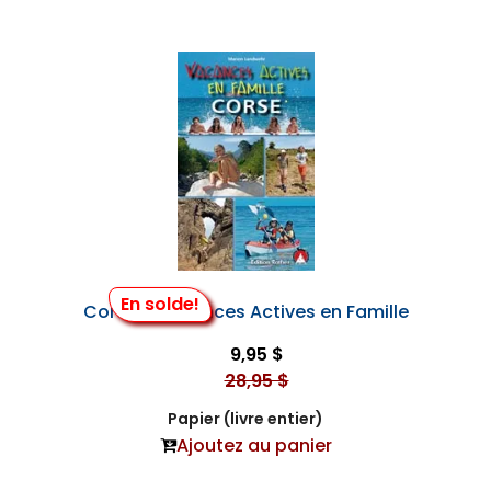
En solde!
Corse - Vacances Actives en Famille
9,95 $
28,95 $
Papier (livre entier)
Ajoutez au panier