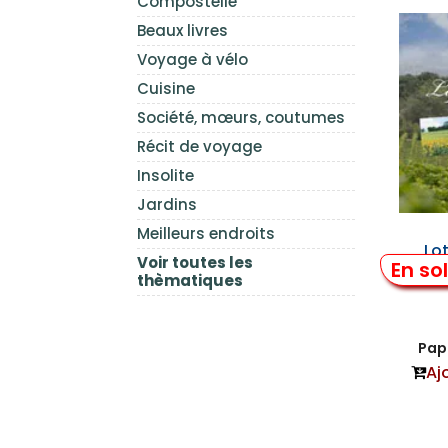
Compostelle
Beaux livres
Voyage à vélo
Cuisine
Société, mœurs, coutumes
Récit de voyage
Insolite
Jardins
Meilleurs endroits
Lo
Voir toutes les
En so
thèmatiques
Papi
Aj