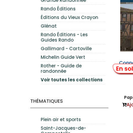
Grande Randonnée
Rando Éditions
Éditions du Vieux Crayon
Glénat
Rando Éditions - Les
Guides Rando
Gallimard - Cartoville
Michelin Guide Vert
Conna
Rother - Guide de
En so
randonnée
Voir toutes les collections
Papi
THÉMATIQUES
Aj
Plein air et sports
Saint-Jacques-de-