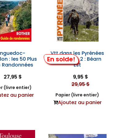
anguedoc-
Vtt dans les Pyrénées
En solde!
lon : les 50 Plus
Ouest Vol. 2 : Béarn
es Randonnées
Est
27,95 $
9,95 $
29,95 $
r (livre entier)
utez au panier
Papier (livre entier)
Ajoutez au panier