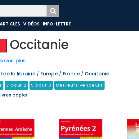
ARTICLES
VIDÉOS
INFO-LETTRE
Occitanie
savoir plus
 de la librairie
/
Europe
/
France
/
Occitanie
s
3 pour 2
5 pour 3
Meilleurs vendeurs
Livres papier