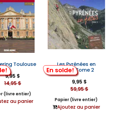
ering Toulouse
Les Pyrénées en
de!
En solde!
Faces, Tome 2
9,95 $
9,95 $
14,95 $
59,95 $
r (livre entier)
Papier (livre entier)
utez au panier
Ajoutez au panier