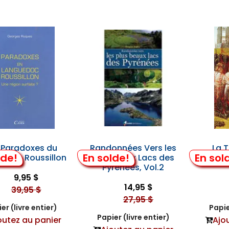
 Paradoxes du
Randonnées Vers les
La 
lde!
En solde!
En sol
edoc Roussillon
Plus Beaux Lacs des
Cath
Pyrénées, Vol.2
9,95 $
14,95 $
39,95 $
27,95 $
er (livre entier)
Papie
Papier (livre entier)
outez au panier
Ajo