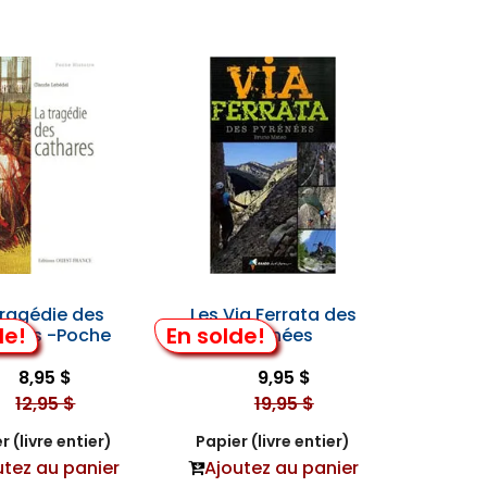
Tragédie des
Les Via Ferrata des
de!
En solde!
ares -Poche
Pyrénées
8,95 $
9,95 $
12,95 $
19,95 $
r (livre entier)
Papier (livre entier)
utez au panier
Ajoutez au panier