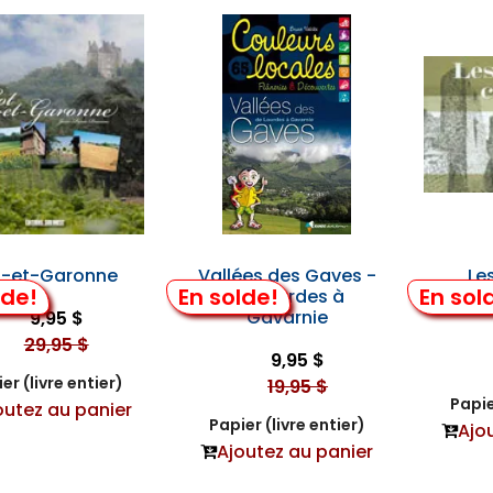
t-et-Garonne
Vallées des Gaves -
Le
lde!
En solde!
En sol
de Lourdes à
Gavarnie
9,95 $
29,95 $
9,95 $
er (livre entier)
19,95 $
Papie
outez au panier
Papier (livre entier)
Ajo
Ajoutez au panier