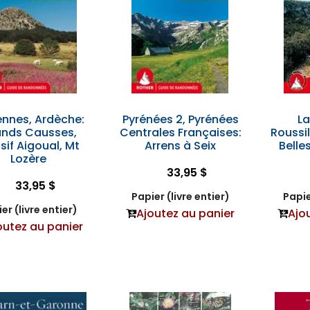
nnes, Ardèche:
Pyrénées 2, Pyrénées
L
nds Causses,
Centrales Françaises:
Roussil
sif Aigoual, Mt
Arrens à Seix
Bell
Lozère
33,95 $
33,95 $
Papier (livre entier)
Papie
er (livre entier)
Ajoutez au panier
Ajo
outez au panier