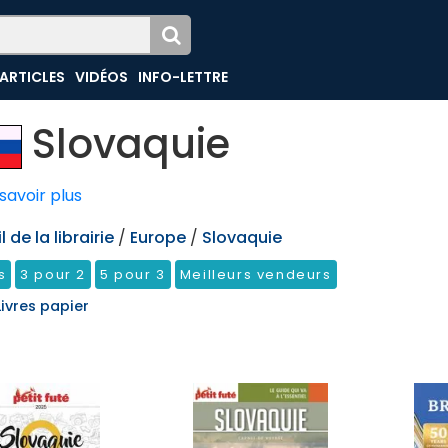
ARTICLES
VIDÉOS
INFO-LETTRE
Slovaquie
savoir plus
 de la librairie
/
Europe
/
Slovaquie
s
3 pour 2
5 pour 3
Meilleurs vendeurs
Livres papier