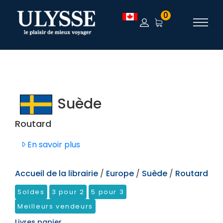
TEST
0
Suède
Routard
En savoir plus
Accueil de la librairie
/
Europe
/
Suède
/
Routard
Soldes
3 pour 2
5 pour 3
Meilleurs vendeurs
Livres papier