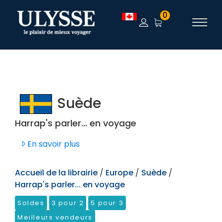
TEST
0
Suède
Harrap's parler... en voyage
En savoir plus
Accueil de la librairie
/
Europe
/
Suède
/
Harrap's parler... en voyage
Soldes
3 pour 2
5 pour 3
Meilleurs vendeurs