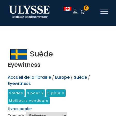
TEST
0
Suède
Eyewitness
Accueil de la librairie
/
Europe
/
Suède
/
Eyewitness
Soldes
3 pour 2
5 pour 3
Meilleurs vendeurs
Livres papier
Trier par :