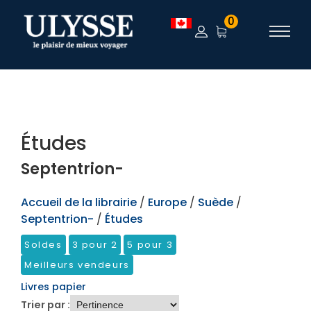
TEST
0
Études
Septentrion-
Accueil de la librairie
/
Europe
/
Suède
/
Septentrion-
/
Études
Soldes
3 pour 2
5 pour 3
Meilleurs vendeurs
Livres papier
Trier par :