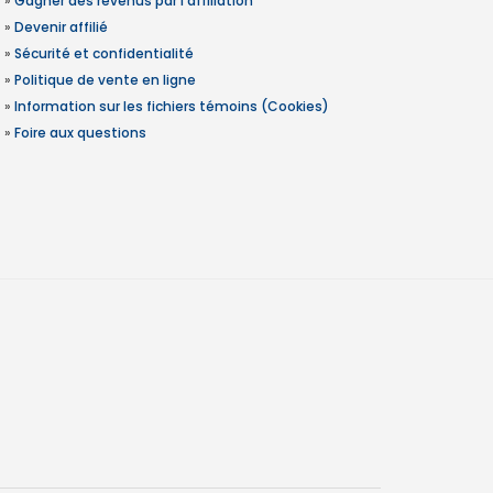
»
Gagner des revenus par l'affiliation
»
Devenir affilié
»
Sécurité et confidentialité
»
Politique de vente en ligne
»
Information sur les fichiers témoins (Cookies)
»
Foire aux questions