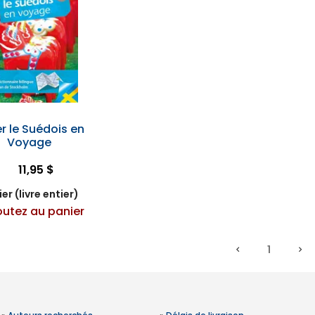
er le Suédois en
Voyage
11,95 $
er (livre entier)
outez au panier
1