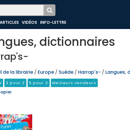
ARTICLES
VIDÉOS
INFO-LETTRE
ngues, dictionnaires
rap's-
 de la librairie
/
Europe
/
Suède
/
Harrap's-
/
Langues, d
s
3 pour 2
5 pour 3
Meilleurs vendeurs
papier