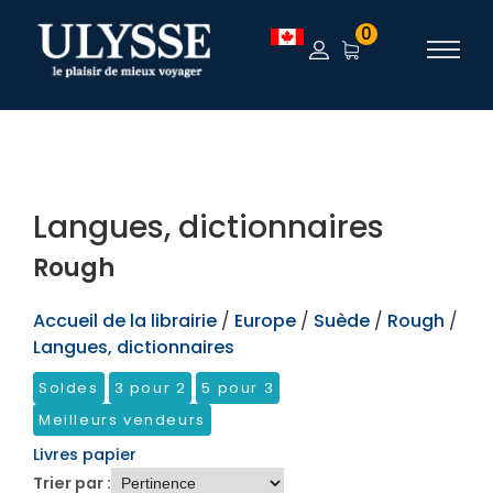
TEST
0
Langues, dictionnaires
Rough
Accueil de la librairie
/
Europe
/
Suède
/
Rough
/
Langues, dictionnaires
Soldes
3 pour 2
5 pour 3
Meilleurs vendeurs
Livres papier
Trier par :