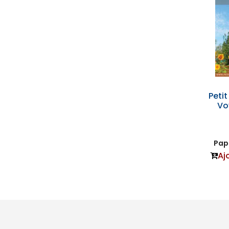
Peti
Vo
Papi
Aj