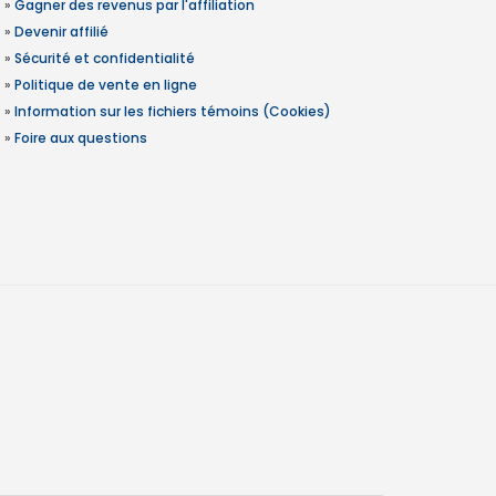
»
Gagner des revenus par l'affiliation
»
Devenir affilié
»
Sécurité et confidentialité
»
Politique de vente en ligne
»
Information sur les fichiers témoins (Cookies)
»
Foire aux questions