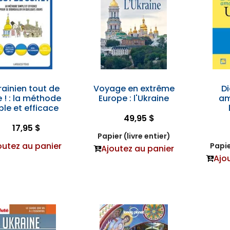
rainien tout de
Voyage en extrême
Di
e ! : la méthode
Europe : l'Ukraine
am
ple et efficace
49,95 $
17,95 $
Papier (livre entier)
outez au panier
Papie
Ajoutez au panier
Ajo