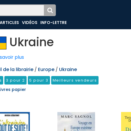
ARTICLES
VIDÉOS
INFO-LETTRE
Ukraine
savoir plus
 de la librairie
/
Europe
/
Ukraine
s
3 pour 2
5 pour 3
Meilleurs vendeurs
Livres papier