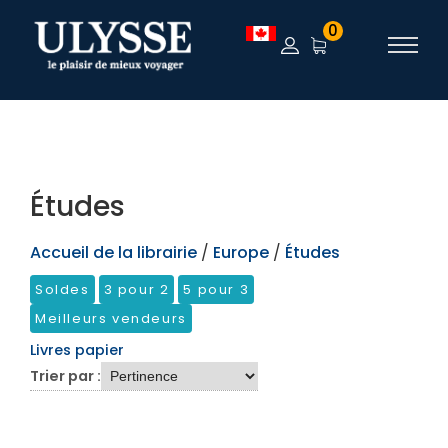
TEST
0
Études
Accueil de la librairie
/
Europe
/
Études
Soldes
3 pour 2
5 pour 3
Meilleurs vendeurs
Livres papier
Trier par :