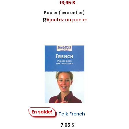
13,95 $
Papier (livre entier)
Ajoutez au panier
En solde!
Small Talk French
7,95 $