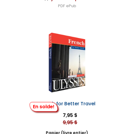
PDF
ePub
French for Better Travel
En solde!
7,95 $
9,95 $
Papier (livre entier)