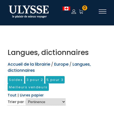
TEST
0
Langues, dictionnaires
Accueil de la librairie
/
Europe
/
Langues,
dictionnaires
Soldes
3 pour 2
5 pour 3
Meilleurs vendeurs
Tout
|
Livres papier
Trier par :