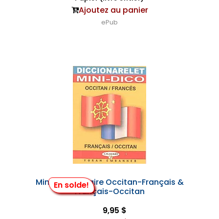
Ajoutez au panier
ePub
Mini-Dictionnaire Occitan-Français &
En solde!
Français-Occitan
9,95 $