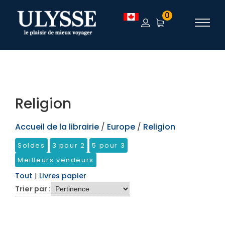
TEST
0
Religion
Accueil de la librairie
/
Europe
/
Religion
Soldes
3 pour 2
5 pour 3
Meilleurs vendeurs
Tout
|
Livres papier
Trier par :