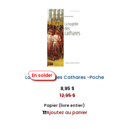
En solde!
La Tragédie des Cathares -Poche
8,95 $
12,95 $
Papier (livre entier)
Ajoutez au panier