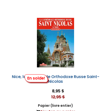
Nice, la Cathédrale Orthodoxe Russe Saint-
En solde!
Nicolas
8,95 $
12,95 $
Papier (livre entier)