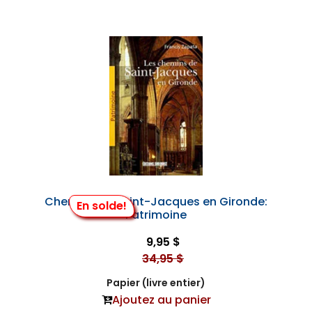
Chemins de Saint-Jacques en Gironde:
En solde!
Patrimoine
9,95 $
34,95 $
Papier (livre entier)
Ajoutez au panier