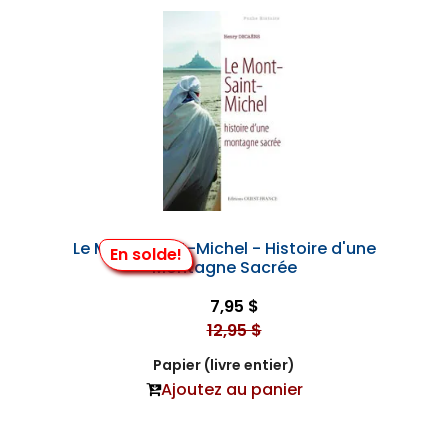
Le Mont-Saint-Michel - Histoire d'une
En solde!
Montagne Sacrée
7,95 $
12,95 $
Papier (livre entier)
Ajoutez au panier