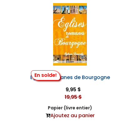
En solde!
Églises Romanes de Bourgogne
9,95 $
19,95 $
Papier (livre entier)
Ajoutez au panier