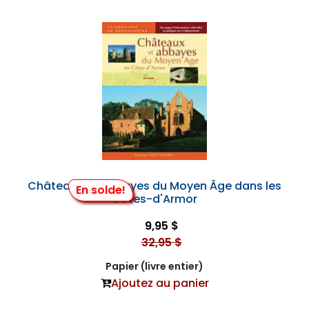
Châteaux et Abbayes du Moyen Âge dans les
En solde!
Côtes-d'Armor
9,95 $
32,95 $
Papier (livre entier)
Ajoutez au panier