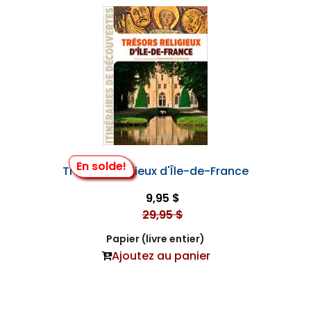
En solde!
Trésors Religieux d'Île-de-France
9,95 $
29,95 $
Papier (livre entier)
Ajoutez au panier