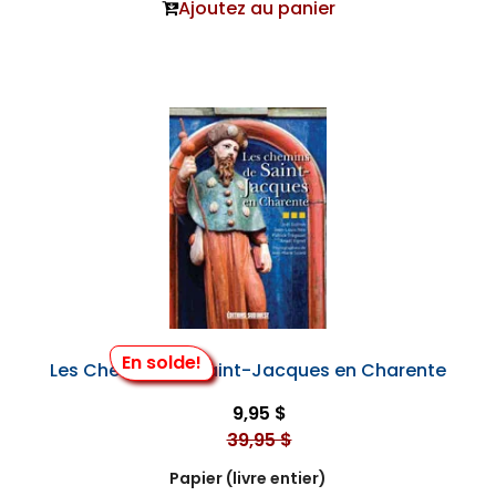
Ajoutez au panier
En solde!
Les Chemins de Saint-Jacques en Charente
9,95 $
39,95 $
Papier (livre entier)