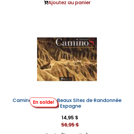
Ajoutez au panier
Caminos : les Plus Beaux Sites de Randonnée
En solde!
en Espagne
14,95 $
56,95 $