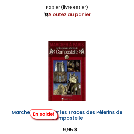
Papier (livre entier)
Ajoutez au panier
Marcher à Paris, sur les Traces des Pèlerins de
En solde!
Compostelle
9,95 $