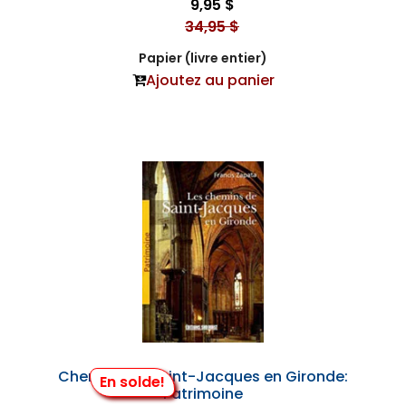
9,95 $
34,95 $
Papier (livre entier)
Ajoutez au panier
Chemins de Saint-Jacques en Gironde:
En solde!
Patrimoine