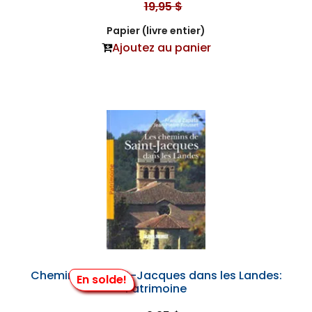
19,95 $
Papier (livre entier)
Ajoutez au panier
Chemins de Saint-Jacques dans les Landes:
En solde!
Patrimoine