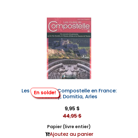
Les Routes de Compostelle en France:
En solde!
Vézelay, Domitia, Arles
9,95 $
44,95 $
Papier (livre entier)
Ajoutez au panier