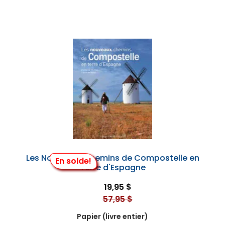
Les Nouveaux Chemins de Compostelle en
En solde!
Terre d'Espagne
19,95 $
57,95 $
Papier (livre entier)