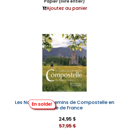
Papier (livre entier)
Ajoutez au panier
Les Nouveaux Chemins de Compostelle en
En solde!
Terre de France
24,95 $
57,95 $