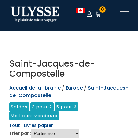
TEST
0
Saint-Jacques-de-
Compostelle
Accueil de la librairie
/
Europe
/
Saint-Jacques-
de-Compostelle
Soldes
3 pour 2
5 pour 3
Meilleurs vendeurs
Tout
|
Livres papier
Trier par :