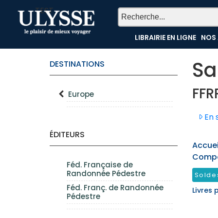
TEST
LIBRAIRIE EN LIGNE
NOS 
Sa
DESTINATIONS
FFR
Europe
En s
ÉDITEURS
Accueil
Compo
Féd. Française de
Randonnée Pédestre
Solde
Féd. Franç. de Randonnée
Livres 
Pédestre