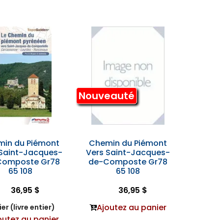
Nouveauté
in du Piémont
Chemin du Piémont
 Saint-Jacques-
Vers Saint-Jacques-
Composte Gr78
de-Composte Gr78
65 108
65 108
36,95 $
36,95 $
Ajoutez au panier
er (livre entier)
outez au panier