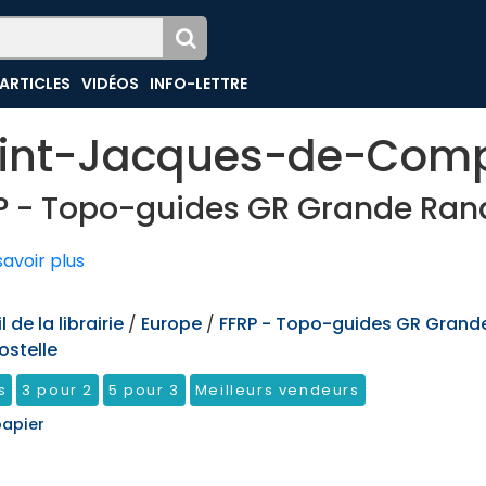
ARTICLES
VIDÉOS
INFO-LETTRE
int-Jacques-de-Comp
P - Topo-guides GR Grande Ra
avoir plus
 de la librairie
/
Europe
/
FFRP - Topo-guides GR Gran
stelle
s
3 pour 2
5 pour 3
Meilleurs vendeurs
papier