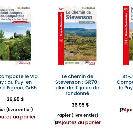
Compostelle Via
Le chemin de
St-
uy : du Puy-en-
Stevenson : GR70 :
Compos
 à Figeac, Gr65
plus de 10 jours de
le Pu
randonné
36,95 $
36,95 $
Ajo
er (livre entier)
Papier (livre entier)
outez au panier
Ajoutez au panier