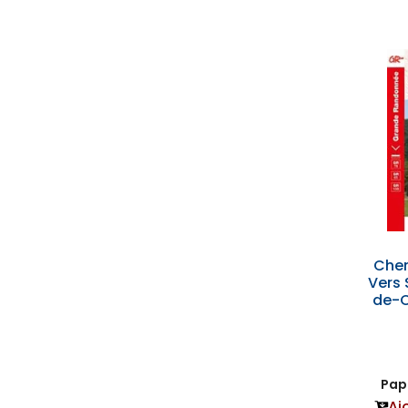
Chem
Vers
de-
Papi
Aj