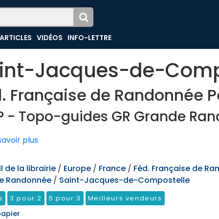
ARTICLES
VIDÉOS
INFO-LETTRE
int-Jacques-de-Comp
. Française de Randonnée P
P - Topo-guides GR Grande Ra
avoir plus
 de la librairie
/
Europe
/
France
/
Féd. Française de Ra
e Randonnée
/
Saint-Jacques-de-Compostelle
s
3 pour 2
5 pour 3
Meilleurs vendeurs
papier