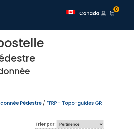
0
Canada
ostelle
édestre
ndonnée
ndonnée Pédestre
/
FFRP - Topo-guides GR
Trier par :