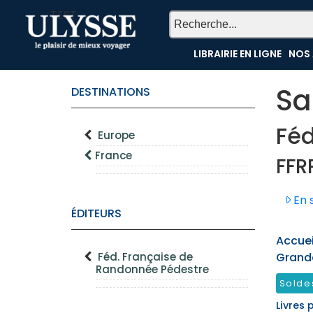
TEST
LIBRAIRIE EN LIGNE
NOS 
Sa
DESTINATIONS
Féd
Europe
France
FFR
En s
ÉDITEURS
Accueil
Féd. Française de
Grand
Randonnée Pédestre
Solde
Livres 