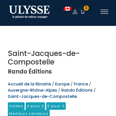
TEST
0
Saint-Jacques-de-
Compostelle
Rando Éditions
Accueil de la librairie
/
Europe
/
France
/
Auvergne-Rhône-Alpes
/
Rando Éditions
/
Saint-Jacques-de-Compostelle
Soldes
3 pour 2
5 pour 3
Meilleurs vendeurs