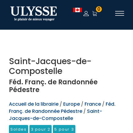
TEST
0
Saint-Jacques-de-
Compostelle
Féd. Franç. de Randonnée
Pédestre
Accueil de la librairie
/
Europe
/
France
/
Féd.
Franç. de Randonnée Pédestre
/
Saint-
Jacques-de-Compostelle
Soldes
3 pour 2
5 pour 3