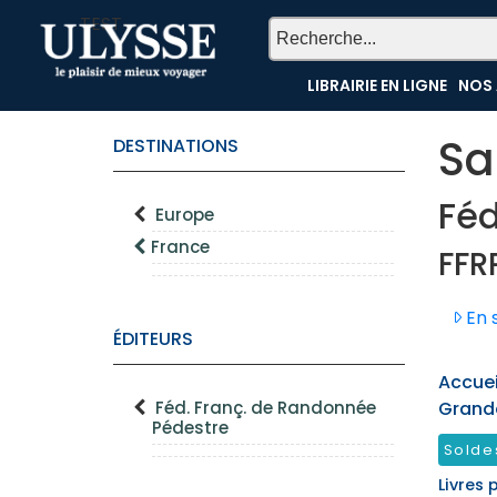
TEST
LIBRAIRIE EN LIGNE
NOS 
Sa
DESTINATIONS
Féd
Europe
France
FFR
En s
ÉDITEURS
Accueil
Féd. Franç. de Randonnée
Grand
Pédestre
Solde
Livres 