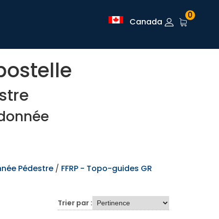
0
Canada
ostelle
stre
ndonnée
nnée Pédestre
/
FFRP - Topo-guides GR
Trier par :