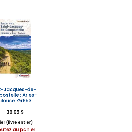
t-Jacques-de-
stelle : Arles-
ulouse, Gr653
36,95 $
er (livre entier)
outez au panier