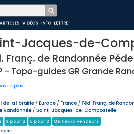
ARTICLES
VIDÉOS
INFO-LETTRE
int-Jacques-de-Comp
. Franç. de Randonnée Péde
P - Topo-guides GR Grande Ra
avoir plus
 de la librairie
/
Europe
/
France
/
Féd. Franç. de Rando
e Randonnée
/
Saint-Jacques-de-Compostelle
s
3 pour 2
5 pour 3
Meilleurs vendeurs
papier