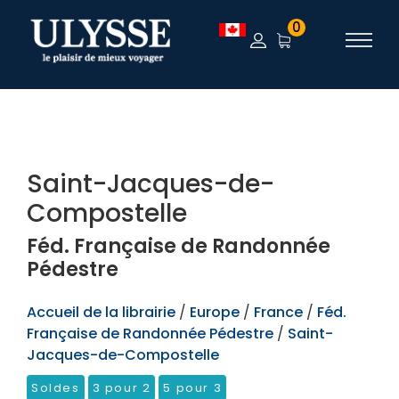
TEST
0
Saint-Jacques-de-
Compostelle
Féd. Française de Randonnée
Pédestre
Accueil de la librairie
/
Europe
/
France
/
Féd.
Française de Randonnée Pédestre
/
Saint-
Jacques-de-Compostelle
Soldes
3 pour 2
5 pour 3