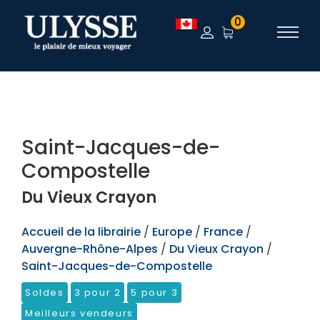
TEST
0
Saint-Jacques-de-
Compostelle
Du Vieux Crayon
Accueil de la librairie
/
Europe
/
France
/
Auvergne-Rhône-Alpes
/
Du Vieux Crayon
/
Saint-Jacques-de-Compostelle
Soldes
3 pour 2
5 pour 3
Meilleurs vendeurs