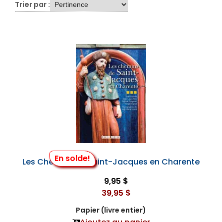
Trier par :
En solde!
Les Chemins de Saint-Jacques en Charente
9,95 $
39,95 $
Papier (livre entier)