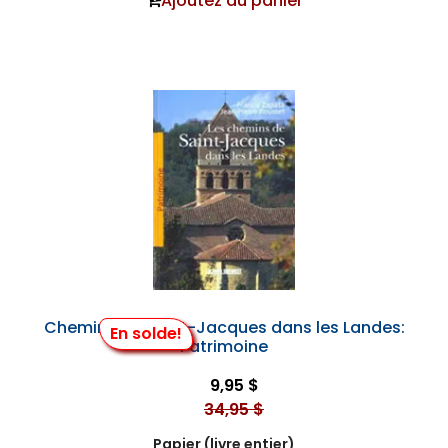
Ajoutez au panier
Chemins de Saint-Jacques dans les Landes:
En solde!
Patrimoine
9,95 $
34,95 $
Papier (livre entier)