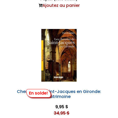
Ajoutez au panier
Chemins de Saint-Jacques en Gironde:
En solde!
Patrimoine
9,95 $
34,95 $