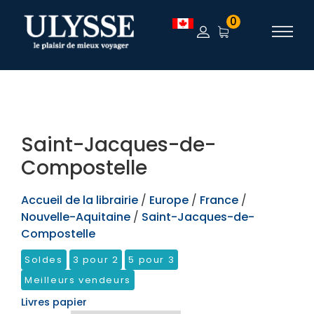
TEST
0
Saint-Jacques-de-
Compostelle
Accueil de la librairie
/
Europe
/
France
/
Nouvelle-Aquitaine
/
Saint-Jacques-de-
Compostelle
Soldes
3 pour 2
5 pour 3
Meilleurs vendeurs
Livres papier