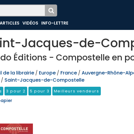
ARTICLES
VIDÉOS
INFO-LETTRE
int-Jacques-de-Comp
do Éditions - Compostelle en p
 de la librairie
/
Europe
/
France
/
Auvergne-Rhône-Alp
/
Saint-Jacques-de-Compostelle
s
3 pour 2
5 pour 3
Meilleurs vendeurs
papier