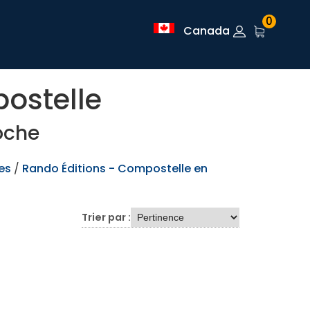
0
Canada
ostelle
oche
es
/
Rando Éditions - Compostelle en
Trier par :