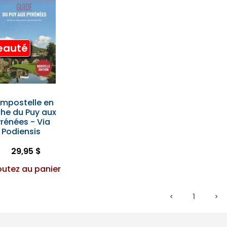
eauté
mpostelle en
he du Puy aux
rénées - Via
Podiensis
29,95 $
outez au panier
1