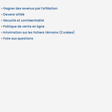
»
Gagner des revenus par l'affiliation
»
Devenir affilié
»
Sécurité et confidentialité
»
Politique de vente en ligne
»
Information sur les fichiers témoins (Cookies)
»
Foire aux questions