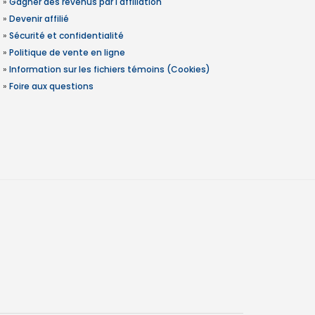
»
Gagner des revenus par l'affiliation
»
Devenir affilié
»
Sécurité et confidentialité
»
Politique de vente en ligne
»
Information sur les fichiers témoins (Cookies)
»
Foire aux questions