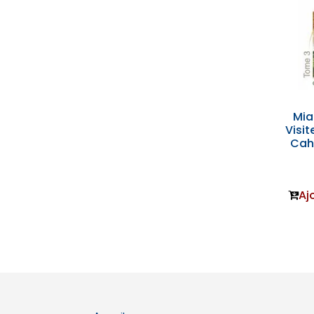
Mi
Visit
Cah
Aj