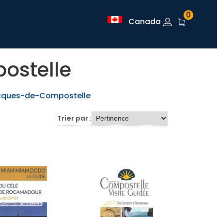
0
Canada
ostelle
cques-de-Compostelle
Trier par :