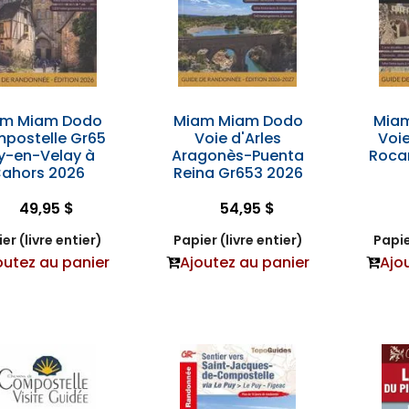
am Miam Dodo
Miam Miam Dodo
Mia
postelle Gr65
Voie d'Arles
Voie
y-en-Velay à
Aragonès-Puenta
Roca
ahors 2026
Reina Gr653 2026
49,95 $
54,95 $
er (livre entier)
Papier (livre entier)
Papie
outez au panier
Ajoutez au panier
Ajo