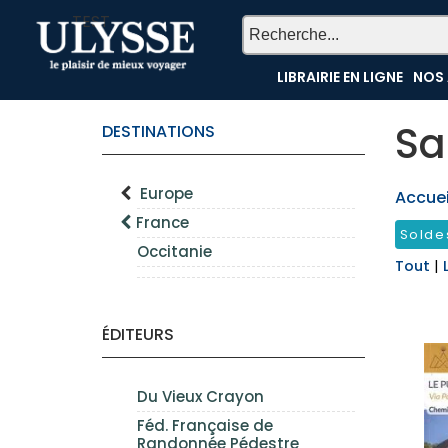
TEST
LIBRAIRIE EN LIGNE
NOS 
Sa
DESTINATIONS
Europe
Accueil
France
Solde
Occitanie
Tout
|
ÉDITEURS
Du Vieux Crayon
Féd. Française de
Randonnée Pédestre