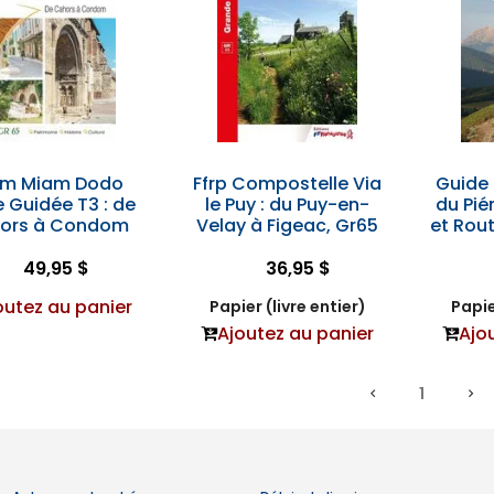
am Miam Dodo
Ffrp Compostelle Via
Guide
e Guidée T3 : de
le Puy : du Puy-en-
du Pi
ors à Condom
Velay à Figeac, Gr65
et Rou
49,95 $
36,95 $
outez au panier
Papier (livre entier)
Papie
Ajoutez au panier
Ajo
1