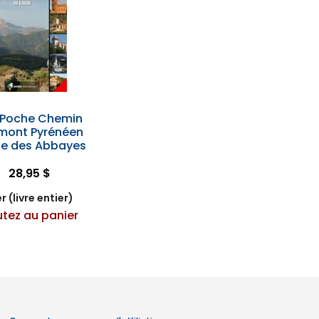
 Poche Chemin
émont Pyrénéen
te des Abbayes
28,95 $
r (livre entier)
utez au panier