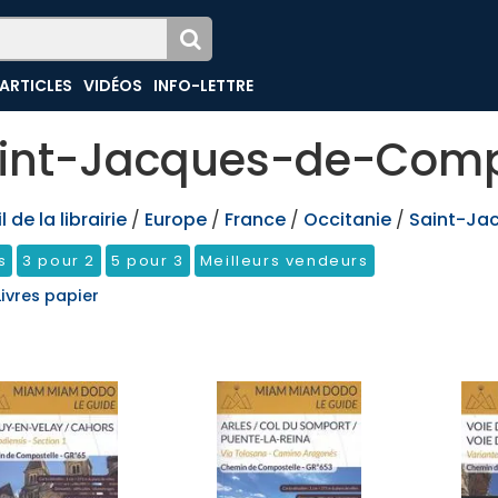
ARTICLES
VIDÉOS
INFO-LETTRE
int-Jacques-de-Comp
 de la librairie
/
Europe
/
France
/
Occitanie
/
Saint-Ja
s
3 pour 2
5 pour 3
Meilleurs vendeurs
Livres papier