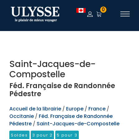
TEST
0
Saint-Jacques-de-
Compostelle
Féd. Française de Randonnée
Pédestre
Accueil de la librairie
/
Europe
/
France
/
Occitanie
/
Féd. Française de Randonnée
Pédestre
/
Saint-Jacques-de-Compostelle
Soldes
3 pour 2
5 pour 3