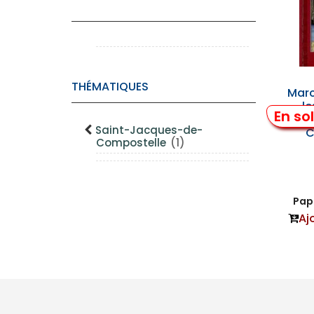
THÉMATIQUES
Marc
le
En so
Saint-Jacques-de-
C
Compostelle
(1)
Papi
Aj