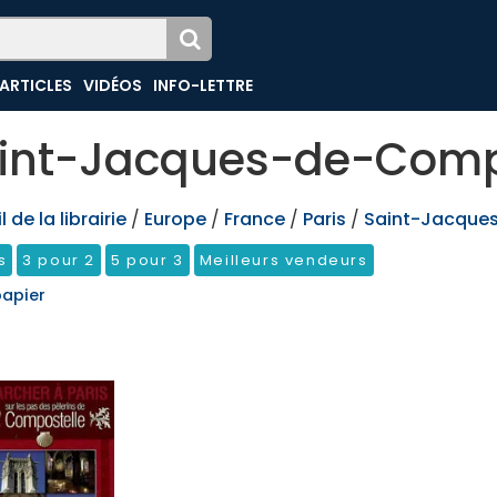
ARTICLES
VIDÉOS
INFO-LETTRE
int-Jacques-de-Comp
 de la librairie
/
Europe
/
France
/
Paris
/
Saint-Jacque
s
3 pour 2
5 pour 3
Meilleurs vendeurs
papier