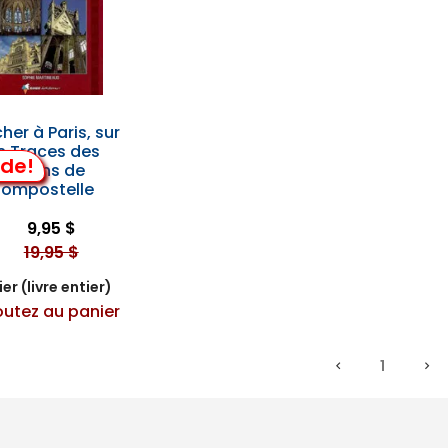
her à Paris, sur
s Traces des
lde!
Pèlerins de
ompostelle
9,95 $
19,95 $
er (livre entier)
outez au panier
1