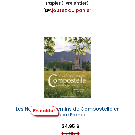
Papier (livre entier)
Ajoutez au panier
Les Nouveaux Chemins de Compostelle en
En solde!
Terre de France
24,95 $
57,95 $