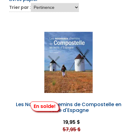
Trier par :
Les Nouveaux Chemins de Compostelle en
En solde!
Terre d'Espagne
19,95 $
57,95 $