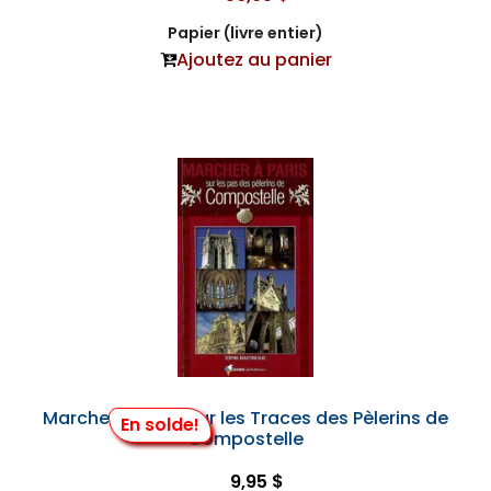
Papier (livre entier)
Ajoutez au panier
Marcher à Paris, sur les Traces des Pèlerins de
En solde!
Compostelle
9,95 $