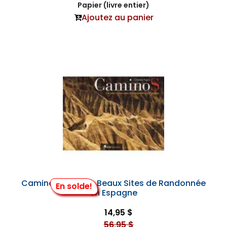
Papier (livre entier)
Ajoutez au panier
Caminos : les Plus Beaux Sites de Randonnée
En solde!
en Espagne
14,95 $
56,95 $