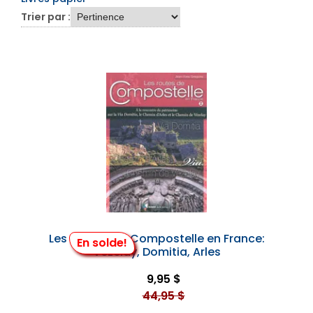
Trier par :
Les Routes de Compostelle en France:
En solde!
Vézelay, Domitia, Arles
9,95 $
44,95 $