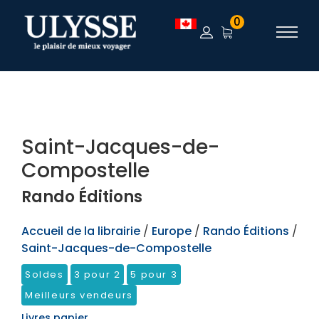
TEST
0
Saint-Jacques-de-
Compostelle
Rando Éditions
Accueil de la librairie
/
Europe
/
Rando Éditions
/
Saint-Jacques-de-Compostelle
Soldes
3 pour 2
5 pour 3
Meilleurs vendeurs
Livres papier