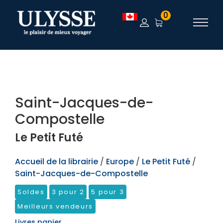
TEST
0
Saint-Jacques-de-
Compostelle
Le Petit Futé
Accueil de la librairie
/
Europe
/
Le Petit Futé
/
Saint-Jacques-de-Compostelle
Soldes
3 pour 2
5 pour 3
Meilleurs vendeurs
Livres papier