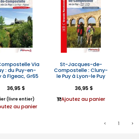
Compostelle Via
St-Jacques-de-
uy : du Puy-en-
Compostelle : Cluny-
 à Figeac, Gr65
le Puy à Lyon-le Puy
36,95 $
36,95 $
Ajoutez au panier
er (livre entier)
outez au panier
1