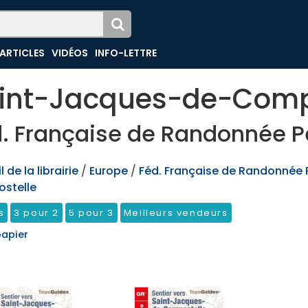
ARTICLES
VIDÉOS
INFO-LETTRE
int-Jacques-de-Comp
. Française de Randonnée P
 de la librairie
/
Europe
/
Féd. Française de Randonnée 
stelle
s
3 pour 2
5 pour 3
Meilleurs vendeurs
papier