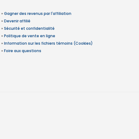
»
Gagner des revenus par l'affiliation
»
Devenir affilié
»
Sécurité et confidentialité
»
Politique de vente en ligne
»
Information sur les fichiers témoins (Cookies)
»
Foire aux questions