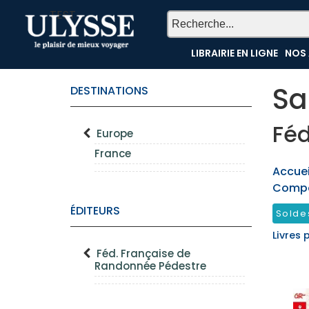
TEST
LIBRAIRIE EN LIGNE
NOS 
Sa
DESTINATIONS
Féd
Europe
France
Accueil
Compo
ÉDITEURS
Solde
Livres 
Féd. Française de
Randonnée Pédestre