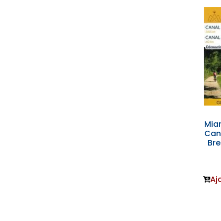
Mia
Can
Br
Aj