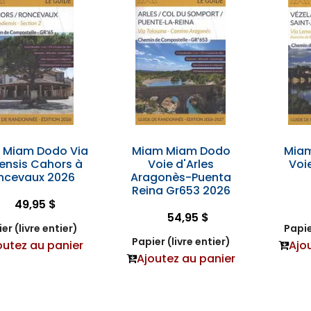
 Miam Dodo Via
Miam Miam Dodo
Mia
ensis Cahors à
Voie d'Arles
Voi
ncevaux 2026
Aragonès-Puenta
Reina Gr653 2026
49,95 $
54,95 $
er (livre entier)
Papie
Papier (livre entier)
outez au panier
Ajo
Ajoutez au panier