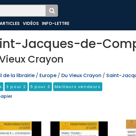
ARTICLES
VIDÉOS
INFO-LETTRE
int-Jacques-de-Comp
Vieux Crayon
 de la librairie
/
Europe
/
Du Vieux Crayon
/
Saint-Jacq
s
3 pour 2
5 pour 3
Meilleurs vendeurs
papier