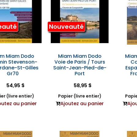
eauté
Nouveauté
am Miam Dodo
Miam Miam Dodo
Mia
in Stevenson-
Voie de Paris / Tours
Co
rdane-St-Gilles
Saint-Jean-Pied-de-
Esp
Gr70
Port
Fr
54,95 $
58,95 $
er (livre entier)
Papier (livre entier)
Papie
outez au panier
Ajoutez au panier
Ajo