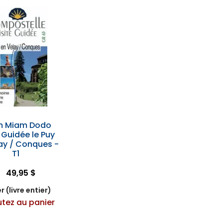
m Miam Dodo
e Guidée le Puy
ay / Conques -
T1
49,95 $
r (livre entier)
utez au panier