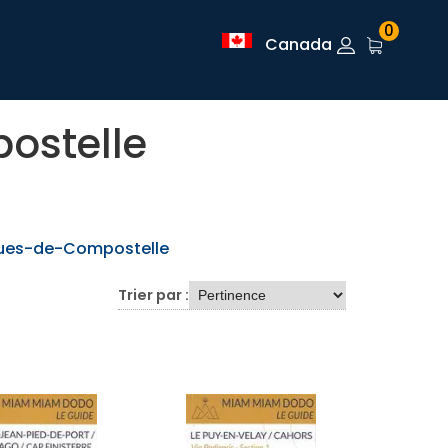
0
Canada
ostelle
ues-de-Compostelle
Trier par :