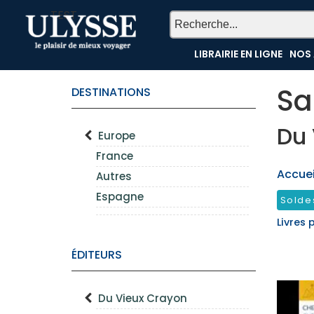
TEST
LIBRAIRIE EN LIGNE
NOS 
Sa
DESTINATIONS
Du 
Europe
France
Accueil
Autres
Espagne
Solde
Livres 
ÉDITEURS
Du Vieux Crayon