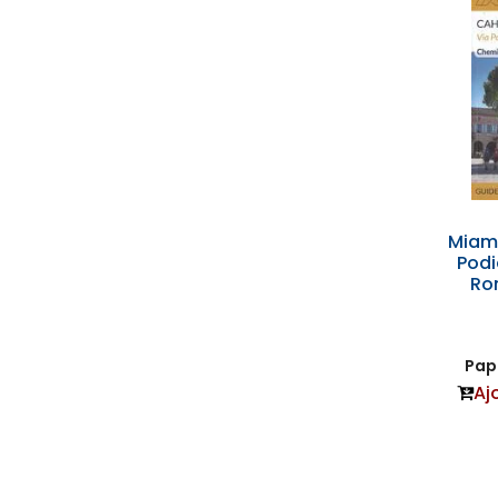
Miam
Podi
Ro
Papi
Aj