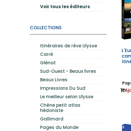
Voir tous les éditeurs
COLLECTIONS
Itinéraires de rêve Ulysse
L'E
Carré
cam
itin
Glénat
Sud-Ouest - Beaux livres
Beaux Livres
Papi
Impressions Du Sud
Aj
Le meilleur selon Ulysse
Chêne petit atlas
hédoniste
Gallimard
Pages du Monde