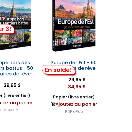
r 3!
rope hors des
Europe de l'Est - 50
rs battus - 50
itinéraires de rêve
En solde!
raires de rêve
29,95 $
39,95 $
34,95 $
r (livre entier)
Papier (livre entier)
utez au panier
Ajoutez au panier
PDF
ePub
PDF
ePub