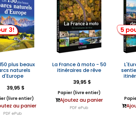
ur 3!
5 pou
 150 plus beaux
La France à moto - 50
L'Eu
rcs naturels
itinéraires de rêve
sentie
d'Europe
itiné
39,95 $
39,95 $
Papier (livre entier)
er (livre entier)
Papie
Ajoutez au panier
outez au panier
Ajo
PDF
ePub
PDF
ePub