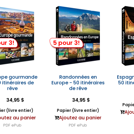
ur 3!
5 pour 3!
rope gourmande
Randonnées en
Espagn
 itinéraires de
Europe - 50 itinéraires
50 iti
rêve
de rêve
34,95 $
34,95 $
Papie
er (livre entier)
Papier (livre entier)
Ajo
outez au panier
Ajoutez au panier
PDF
ePub
PDF
ePub