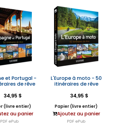
e et Portugal -
L'Europe à moto - 50
néraires de rêve
itinéraires de rêve
34,95 $
34,95 $
r (livre entier)
Papier (livre entier)
utez au panier
Ajoutez au panier
PDF
ePub
PDF
ePub