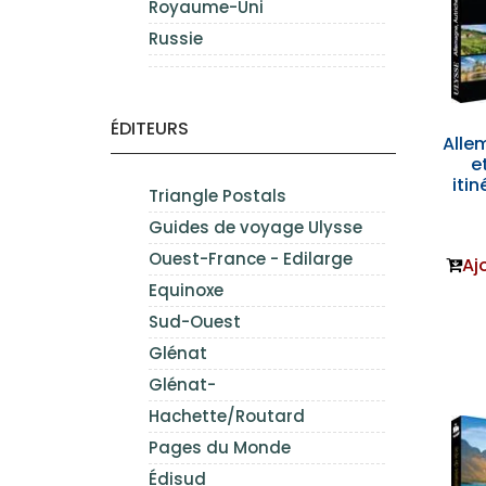
Royaume-Uni
Russie
ÉDITEURS
Alle
e
itin
Triangle Postals
Guides de voyage Ulysse
Ouest-France - Edilarge
Aj
Equinoxe
Sud-Ouest
Glénat
Glénat-
Hachette/Routard
Pages du Monde
Édisud