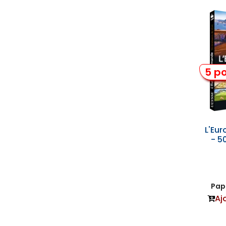
5 po
L'Eu
- 50
Papi
Aj