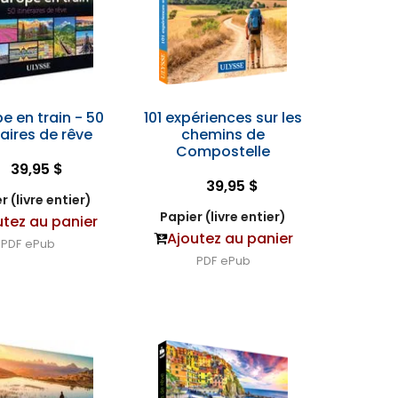
pe en train - 50
101 expériences sur les
raires de rêve
chemins de
Compostelle
39,95 $
39,95 $
r (livre entier)
Papier (livre entier)
utez au panier
Ajoutez au panier
PDF
ePub
PDF
ePub