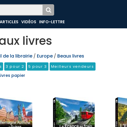
ARTICLES
VIDÉOS
INFO-LETTRE
aux livres
 de la librairie
/
Europe
/
Beaux livres
s
3 pour 2
5 pour 3
Meilleurs vendeurs
Livres papier