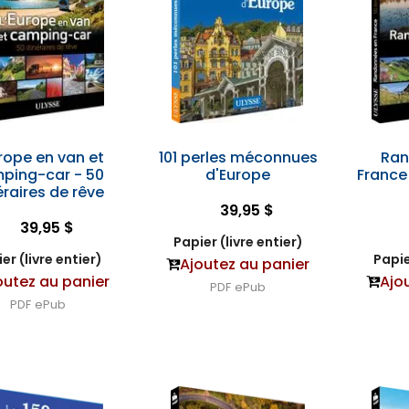
urope en van et
101 perles méconnues
Ran
ping-car - 50
d'Europe
France 
éraires de rêve
39,95 $
39,95 $
Papier (livre entier)
er (livre entier)
Papie
Ajoutez au panier
outez au panier
Ajo
PDF
ePub
PDF
ePub