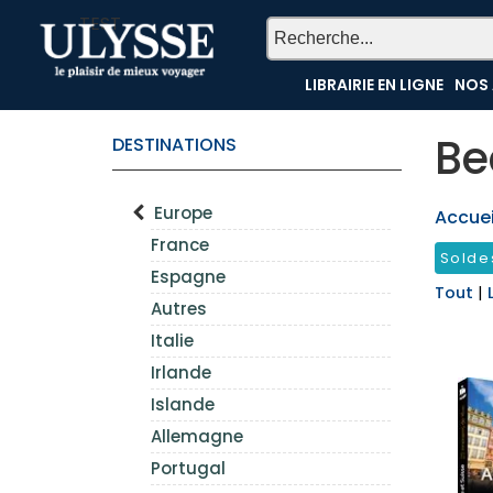
TEST
LIBRAIRIE EN LIGNE
NOS 
Be
DESTINATIONS
Europe
Accueil
France
Solde
Espagne
Tout
|
Autres
Italie
Irlande
Islande
Allemagne
Portugal