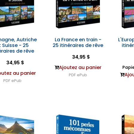
magne, Autriche
La France en train -
L'Euro
t Suisse - 25
25 itinéraires de rêve
itiné
éraires de rêve
34,95 $
34,95 $
Ajoutez au panier
Papie
outez au panier
Ajo
PDF
ePub
PDF
ePub