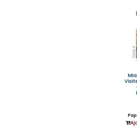
Mi
Visit
Papi
Aj