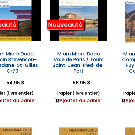
eauté
Nouveauté
am Miam Dodo
Miam Miam Dodo
Mia
in Stevenson-
Voie de Paris / Tours
Comp
rdane-St-Gilles
Saint-Jean-Pied-de-
Puy
Gr70
Port
Ca
54,95 $
58,95 $
er (livre entier)
Papier (livre entier)
Papie
outez au panier
Ajoutez au panier
Ajo