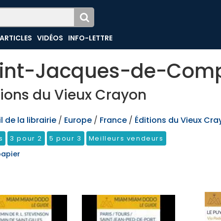
ARTICLES
VIDÉOS
INFO-LETTRE
int-Jacques-de-Comp
tions du Vieux Crayon
 de la librairie
/
Europe
/
France
/
Éditions du Vieux Cra
s
3 pour 2
5 pour 3
Meilleurs vendeurs
papier