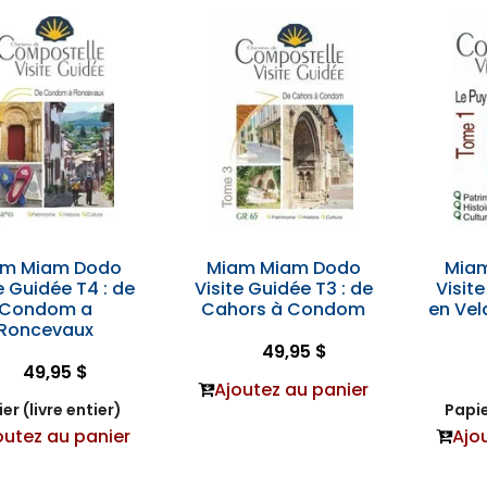
am Miam Dodo
Miam Miam Dodo
Mia
e Guidée T4 : de
Visite Guidée T3 : de
Visit
Condom a
Cahors à Condom
en Vel
Roncevaux
49,95 $
49,95 $
Ajoutez au panier
er (livre entier)
Papie
outez au panier
Ajo