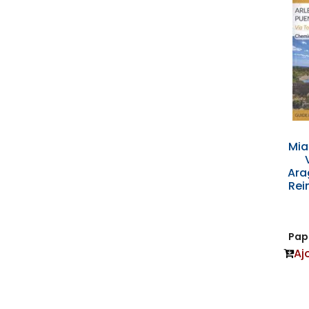
Mi
Ara
Rei
Papi
Aj