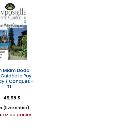
m Miam Dodo
e Guidée le Puy
ay / Conques -
T1
49,95 $
r (livre entier)
utez au panier