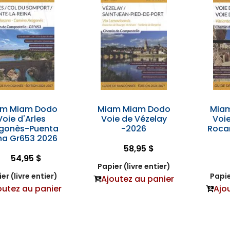
am Miam Dodo
Miam Miam Dodo
Mia
Voie d'Arles
Voie de Vézelay
Voie
gonès-Puenta
-2026
Roca
na Gr653 2026
58,95 $
54,95 $
Papier (livre entier)
er (livre entier)
Papie
Ajoutez au panier
outez au panier
Ajo