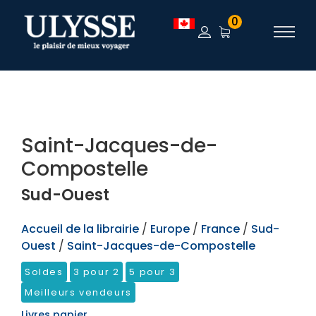
TEST
0
Saint-Jacques-de-
Compostelle
Sud-Ouest
Accueil de la librairie
/
Europe
/
France
/
Sud-
Ouest
/
Saint-Jacques-de-Compostelle
Soldes
3 pour 2
5 pour 3
Meilleurs vendeurs
Livres papier