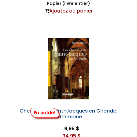
Papier (livre entier)
Ajoutez au panier
Chemins de Saint-Jacques en Gironde:
En solde!
Patrimoine
9,95 $
34,95 $