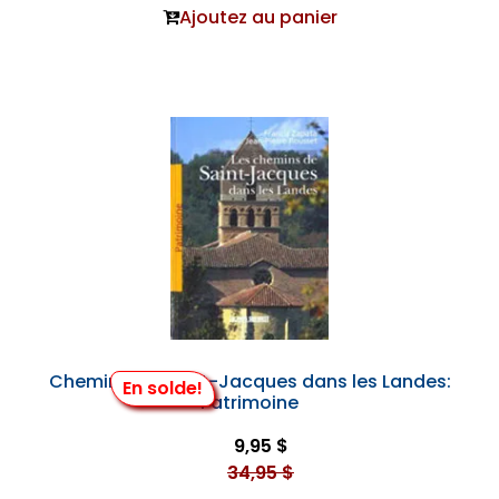
Ajoutez au panier
Chemins de Saint-Jacques dans les Landes:
En solde!
Patrimoine
9,95 $
34,95 $