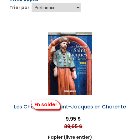
Trier par :
En solde!
Les Chemins de Saint-Jacques en Charente
9,95 $
39,95 $
Papier (livre entier)