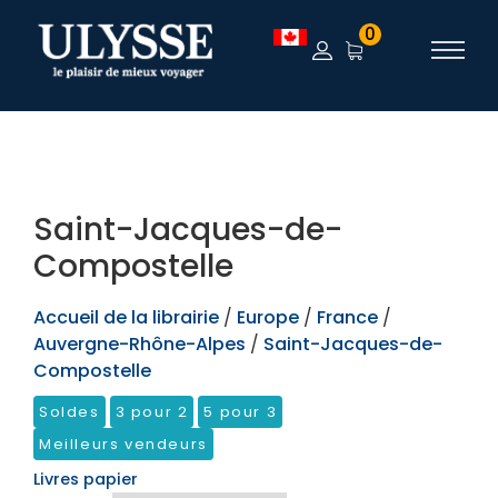
TEST
0
Saint-Jacques-de-
Compostelle
Accueil de la librairie
/
Europe
/
France
/
Auvergne-Rhône-Alpes
/
Saint-Jacques-de-
Compostelle
Soldes
3 pour 2
5 pour 3
Meilleurs vendeurs
Livres papier