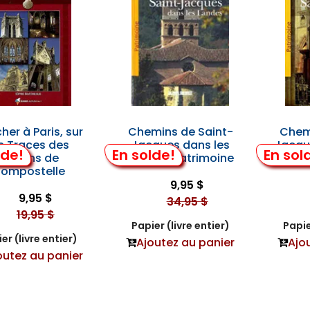
her à Paris, sur
Chemins de Saint-
Chem
s Traces des
Jacques dans les
Jacqu
lde!
En solde!
En sol
Pèlerins de
Landes: Patrimoine
P
ompostelle
9,95 $
9,95 $
34,95 $
19,95 $
Papier (livre entier)
Papie
er (livre entier)
Ajoutez au panier
Ajo
outez au panier