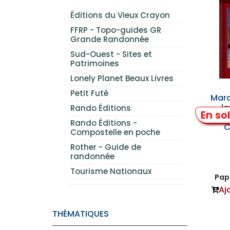
Éditions du Vieux Crayon
FFRP - Topo-guides GR
Grande Randonnée
Sud-Ouest - Sites et
Patrimoines
Lonely Planet Beaux Livres
Petit Futé
Marc
le
Rando Éditions
En so
Rando Éditions -
C
Compostelle en poche
Rother - Guide de
randonnée
Tourisme Nationaux
Papi
Aj
THÉMATIQUES