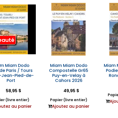
eauté
am Miam Dodo
Miam Miam Dodo
Miam 
de Paris / Tours
Compostelle Gr65
Podie
-Jean-Pied-de-
Puy-en-Velay à
Ron
Port
Cahors 2026
58,95 $
49,95 $
Papie
er (livre entier)
Papier (livre entier)
Ajo
outez au panier
Ajoutez au panier