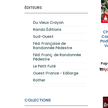
ÉDITEURS
Du Vieux Crayon
Rando Éditions
Ch
Co
Sud-Ouest
Pod
Féd. Française de
V
Randonnée Pédestre
Féd. Franç. de Randonnée
Pédestre
Papi
Le Petit Futé
Aj
Ouest-France - Edilarge
Rother
COLLECTIONS