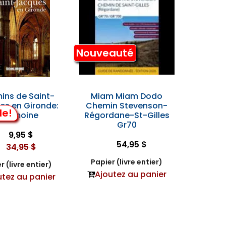
Nouveauté
ins de Saint-
Miam Miam Dodo
es en Gironde:
Chemin Stevenson-
de!
atrimoine
Régordane-St-Gilles
Gr70
9,95 $
54,95 $
34,95 $
Papier (livre entier)
r (livre entier)
Ajoutez au panier
utez au panier