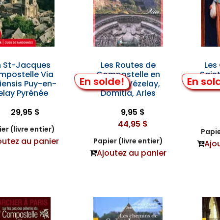
 St-Jacques
Les Routes de
Les
mpostelle Via
Compostelle en
Sain
En solde!
En sol
iensis Puy-en-
France: Vézelay,
elay Pyrénée
Domitia, Arles
29,95 $
9,95 $
44,95 $
er (livre entier)
Papie
outez au panier
Papier (livre entier)
Ajo
Ajoutez au panier