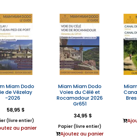
am Miam Dodo
Miam Miam Dodo
Miam
ie de Vézelay
Voies du Célé et
Cana
-2026
Rocamadour 2026
Bre
Gr651
58,95 $
34,95 $
Ajo
er (livre entier)
Papier (livre entier)
outez au panier
Ajoutez au panier