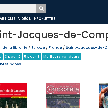
ARTICLES
VIDÉOS
INFO-LETTRE
int-Jacques-de-Comp
 de la librairie
/
Europe
/
France
/
Saint-Jacques-de-C
s
3 pour 2
5 pour 3
Meilleurs vendeurs
Livres papier