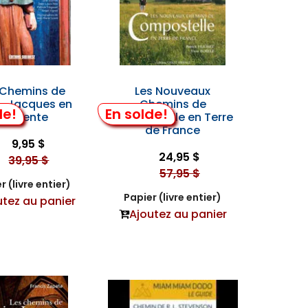
 Chemins de
Les Nouveaux
t-Jacques en
Chemins de
de!
En solde!
Charente
Compostelle en Terre
de France
9,95 $
24,95 $
39,95 $
57,95 $
r (livre entier)
Papier (livre entier)
utez au panier
Ajoutez au panier