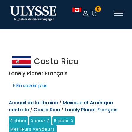
TEST
0
Costa Rica
Lonely Planet Français
En savoir plus
Accueil de la librairie
/
Mexique et Amérique
centrale
/
Costa Rica
/
Lonely Planet Français
Soldes
3 pour 2
5 pour 3
Meilleurs vendeurs