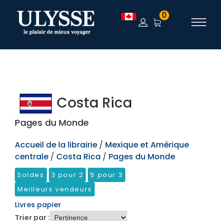
TEST
0
Costa Rica
Pages du Monde
Accueil de la librairie
/
Mexique et Amérique
centrale
/
Costa Rica
/
Pages du Monde
Soldes
3 pour 2
5 pour 3
Meilleurs vendeurs
Livres papier
Trier par :