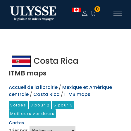
TEST
0
Costa Rica
ITMB maps
Accueil de la librairie
/
Mexique et Amérique
centrale
/
Costa Rica
/
ITMB maps
Soldes
3 pour 2
5 pour 3
Meilleurs vendeurs
Cartes
Trier par :