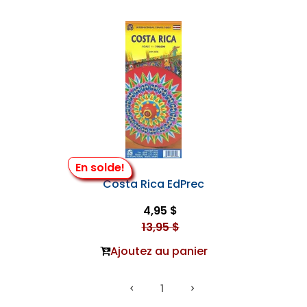
En solde!
Costa Rica EdPrec
4,95 $
13,95 $
Ajoutez au panier
1