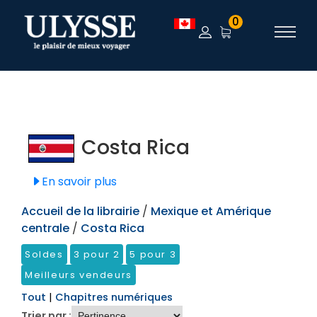
TEST
0
Costa Rica
En savoir plus
Accueil de la librairie
/
Mexique et Amérique
centrale
/
Costa Rica
Soldes
3 pour 2
5 pour 3
Meilleurs vendeurs
Tout
|
Chapitres numériques
Trier par :