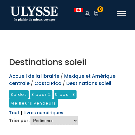
TEST
0
Destinations soleil
Accueil de la librairie
/
Mexique et Amérique
centrale
/
Costa Rica
/
Destinations soleil
Soldes
3 pour 2
5 pour 3
Meilleurs vendeurs
Tout
|
Livres numériques
Trier par :