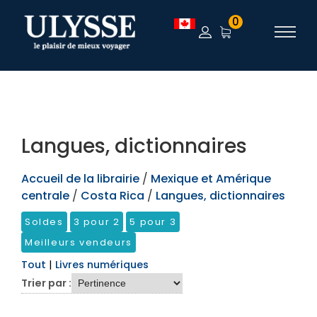
TEST
0
Langues, dictionnaires
Accueil de la librairie
/
Mexique et Amérique
centrale
/
Costa Rica
/
Langues, dictionnaires
Soldes
3 pour 2
5 pour 3
Meilleurs vendeurs
Tout
|
Livres numériques
Trier par :