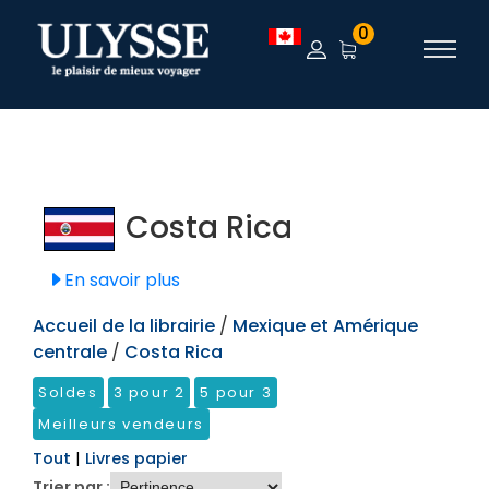
TEST
0
Costa Rica
En savoir plus
Accueil de la librairie
/
Mexique et Amérique
centrale
/
Costa Rica
Soldes
3 pour 2
5 pour 3
Meilleurs vendeurs
Tout
|
Livres papier
Trier par :