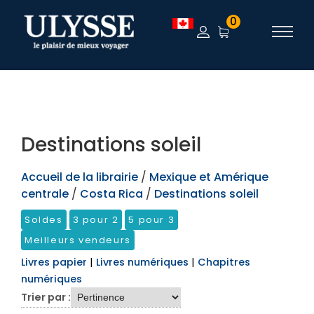
TEST
0
Destinations soleil
Accueil de la librairie
/
Mexique et Amérique
centrale
/
Costa Rica
/
Destinations soleil
Soldes
3 pour 2
5 pour 3
Meilleurs vendeurs
Livres papier
|
Livres numériques
|
Chapitres
numériques
Trier par :