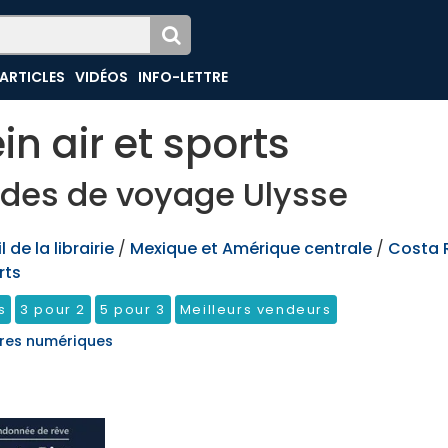
ARTICLES
VIDÉOS
INFO-LETTRE
ein air et sports
des de voyage Ulysse
 de la librairie
/
Mexique et Amérique centrale
/
Costa 
rts
s
3 pour 2
5 pour 3
Meilleurs vendeurs
res numériques