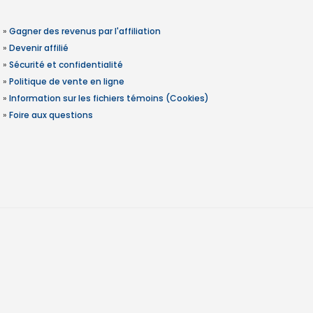
»
Gagner des revenus par l'affiliation
»
Devenir affilié
»
Sécurité et confidentialité
»
Politique de vente en ligne
»
Information sur les fichiers témoins (Cookies)
»
Foire aux questions