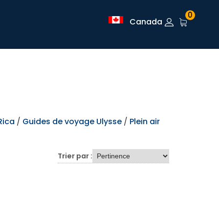
0
Canada
Rica
/
Guides de voyage Ulysse
/
Plein air
Trier par :